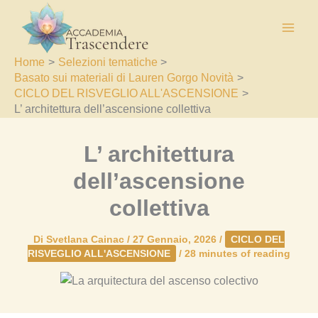
Vai
al
contenuto
Home
Selezioni tematiche
Basato sui materiali di Lauren Gorgo Novità
CICLO DEL RISVEGLIO ALL'ASCENSIONE
L’ architettura dell’ascensione collettiva
L’ architettura
dell’ascensione
collettiva
Di
Svetlana Cainac
/
27 Gennaio, 2026
/
CICLO DEL
RISVEGLIO ALL'ASCENSIONE
/
28 minutes of reading