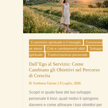
Servizio:
Come
Cambiano
gli
Obiettivi
nel
Percorso
Il cammino spirituale e il risveglio
Conoscere
di
sé stessi
Crisi e cambiamenti vitali
Sviluppo
Crescita
spirituale
Trasformazione personale
Dall’Ego al Servizio: Come
Cambiano gli Obiettivi nel Percorso
di Crescita
Di
Svetlana Cainac
|
8 Luglio, 2026
Scopri in quale fase del tuo sviluppo
personale ti trovi, quali motivi ti spingono
davvero e come allineare i tuoi obiettivi per