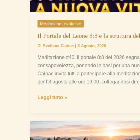
Meditazioni evolutive
Il Portale del Leone 8:8 e la struttura de
Di
Svetlana Cainac
|
8 Agosto, 2026
Meditazione #40. Il portale 8:8 del 2026 seg
consapevolezza, ponendo le basi per una nuova 
Cainac invita tutti a partecipare alla meditazi
per l’8 agosto alle ore 19:00, collegandosi dir
Leggi tutto »
Dall’Ego
al