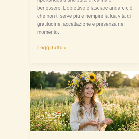
benessere. L’obiettivo è lasciare andare ciò
che non ti serve più e riempire la tua vita di
gratitudine, accettazione e presenza nel
momento.
Leggi tutto »
Meditazioni
per
il
Solstizio
d’Estate:
Sintonizzati
con
l’Energia
del