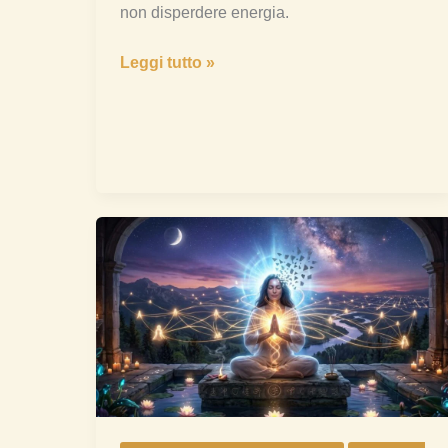
non disperdere energia.
Leggi tutto »
Cosa
diventa
il
motivo
della
trasformazione
spirituale