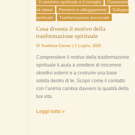
Il cammino spirituale e il risveglio
Conoscere
sé stessi
Pensiero e atteggiamenti
Sviluppo
spirituale
Trasformazione personale
Cosa diventa il motivo della
trasformazione spirituale
Di
Svetlana Cainac
|
1 Luglio, 2026
Comprendere il motivo della trasformazione
spirituale ti aiuta a smettere di rincorrere
obiettivi esterni e a costruire una base
solida dentro di te. Scopri come il contatto
con l’anima cambia davvero la qualità della
tua vita.
Leggi tutto »