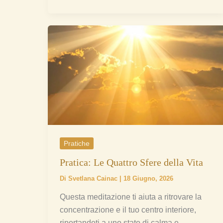
Pratica:
Le
Quattro
Sfere
della
Vita
Pratiche
Pratica: Le Quattro Sfere della Vita
Di
Svetlana Cainac
|
18 Giugno, 2026
Questa meditazione ti aiuta a ritrovare la
concentrazione e il tuo centro interiore,
riportandoti a uno stato di calma e