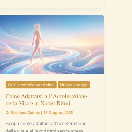
Come
Adattarsi
all’Accelerazione
della
Vita
e
ai
Nuovi
Ritmi
Crisi e cambiamenti vitali
Nuove energie
Come Adattarsi all’Accelerazione
della Vita e ai Nuovi Ritmi
Di
Svetlana Cainac
|
17 Giugno, 2026
Scopri come adattarti all’accelerazione
della vita e ai nuovi ritmi senza stress.