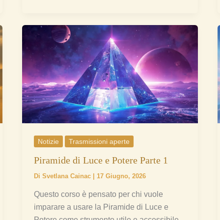
Piramide
di
Luce
e
Potere
Parte
1
Notizie
Trasmissioni aperte
Piramide di Luce e Potere Parte 1
Di
Svetlana Cainac
|
17 Giugno, 2026
Questo corso è pensato per chi vuole
imparare a usare la Piramide di Luce e
Potere come strumento utile e accessibile