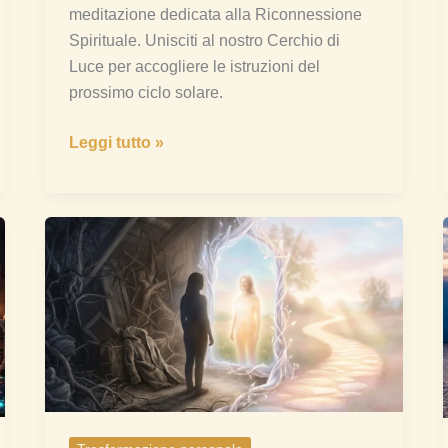
meditazione dedicata alla Riconnessione
Spirituale. Unisciti al nostro Cerchio di
Luce per accogliere le istruzioni del
prossimo ciclo solare.
Leggi tutto »
Il
Motivo
della
Trasformazione:
Cosa
ti
Spinge
Davvero
a