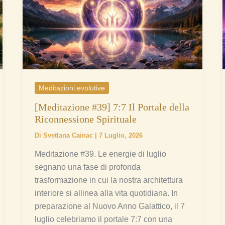
7:7
Il
Portale
della
Riconnessione
Spirituale
Meditazioni evolutive
[Meditazione #39] 7:7 Il Portale della
Riconnessione Spirituale
Di
Svetlana Cainac
|
7 Luglio, 2026
Meditazione #39. Le energie di luglio
segnano una fase di profonda
trasformazione in cui la nostra architettura
interiore si allinea alla vita quotidiana. In
preparazione al Nuovo Anno Galattico, il 7
luglio celebriamo il portale 7:7 con una