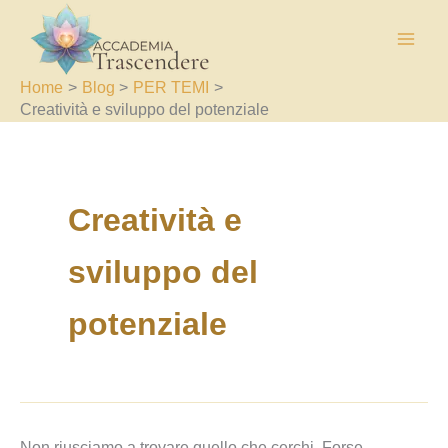
Cerca:
Vai
al
contenuto
Home
Blog
PER TEMI
Creatività e sviluppo del potenziale
Creatività e
sviluppo del
potenziale
Non riusciamo a trovare quello che cerchi. Forse