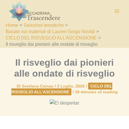
Vai
al
contenuto
Home
Selezioni tematiche
Basato sui materiali di Lauren Gorgo Novità
CICLO DEL RISVEGLIO ALL'ASCENSIONE
Il risveglio dai pionieri alle ondate di risveglio
Il risveglio dai pionieri
alle ondate di risveglio
Di
Svetlana Cainac
/
2 Luglio, 2026
/
CICLO DEL
RISVEGLIO ALL'ASCENSIONE
/
18 minutes of reading