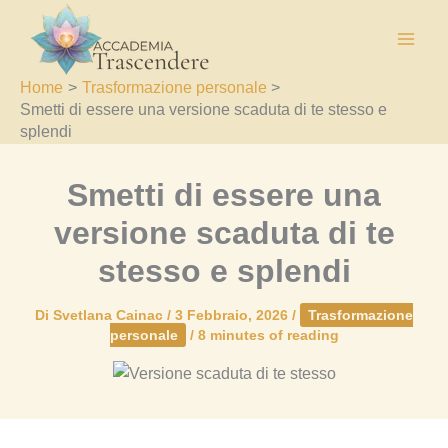
Vai
al
contenuto
Home
Trasformazione personale
Smetti di essere una versione scaduta di te stesso e
splendi
Smetti di essere una
versione scaduta di te
stesso e splendi
Di
Svetlana Cainac
/
3 Febbraio, 2026
/
Trasformazione
personale
/
8 minutes of reading