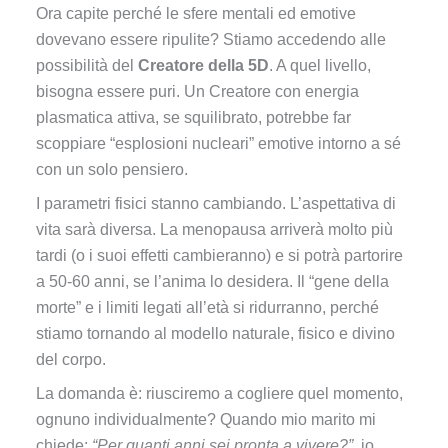
Ora capite perché le sfere mentali ed emotive
dovevano essere ripulite? Stiamo accedendo alle
possibilità del
Creatore della 5D
. A quel livello,
bisogna essere puri. Un Creatore con energia
plasmatica attiva, se squilibrato, potrebbe far
scoppiare “esplosioni nucleari” emotive intorno a sé
con un solo pensiero.
I parametri fisici stanno cambiando. L’aspettativa di
vita sarà diversa. La menopausa arriverà molto più
tardi (o i suoi effetti cambieranno) e si potrà partorire
a 50-60 anni, se l’anima lo desidera. Il “gene della
morte” e i limiti legati all’età si ridurranno, perché
stiamo tornando al modello naturale, fisico e divino
del corpo.
La domanda è: riusciremo a cogliere quel momento,
ognuno individualmente? Quando mio marito mi
chiede:
“Per quanti anni sei pronta a vivere?”
, io