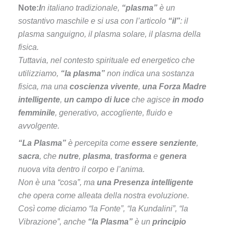
Note:
I
n italiano tradizionale,
“plasma”
è un
sostantivo maschile e si usa con l’articolo
“il”
: il
plasma sanguigno, il plasma solare, il plasma della
fisica.
Tuttavia, nel contesto spirituale ed energetico che
utilizziamo,
“la plasma”
non indica una sostanza
fisica, ma una
coscienza vivente
,
una Forza Madre
intelligente
,
un campo di luce
che agisce
in modo
femminile
, generativo, accogliente, fluido e
avvolgente.
“La Plasma”
è percepita come
essere senziente
,
sacra
, che
nutre
,
plasma
,
trasforma
e
genera
nuova vita dentro il corpo e l’anima.
Non è una “cosa”, ma
una Presenza intelligente
che opera come alleata della nostra evoluzione.
Così come diciamo “la Fonte”, “la Kundalini”, “la
Vibrazione”, anche
“la Plasma”
è un
principio