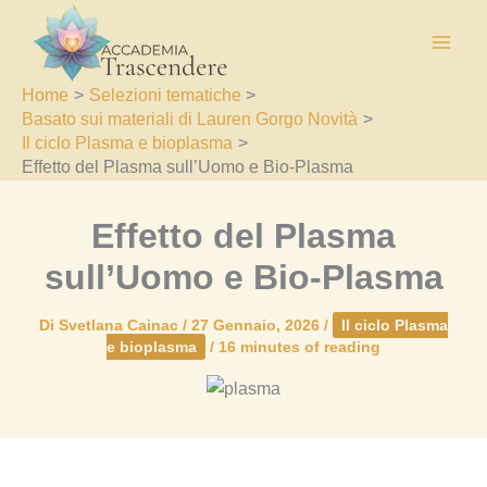
Vai
al
contenuto
Home
Selezioni tematiche
Basato sui materiali di Lauren Gorgo Novità
Il ciclo Plasma e bioplasma
Effetto del Plasma sull’Uomo e Bio-Plasma
Effetto del Plasma
sull’Uomo e Bio-Plasma
Di
Svetlana Cainac
/
27 Gennaio, 2026
/
Il ciclo Plasma
e bioplasma
/
16 minutes of reading