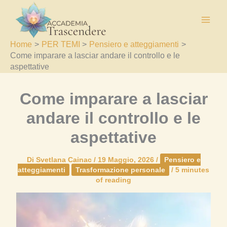
Vai
al
contenuto
Home
PER TEMI
Pensiero e atteggiamenti
Come imparare a lasciar andare il controllo e le
aspettative
Come imparare a lasciar
andare il controllo e le
aspettative
Di
Svetlana Cainac
/
19 Maggio, 2026
/
Pensiero e
atteggiamenti
Trasformazione personale
/
5 minutes
of reading