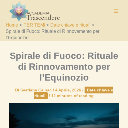
Vai
al
contenuto
Home
PER TEMI
Date chiave e rituali
Spirale di Fuoco: Rituale di Rinnovamento per
l’Equinozio
Spirale di Fuoco: Rituale
di Rinnovamento per
l’Equinozio
Di
Svetlana Cainac
/
4 Aprile, 2026
/
Date chiave e
rituali
/
12 minutes of reading