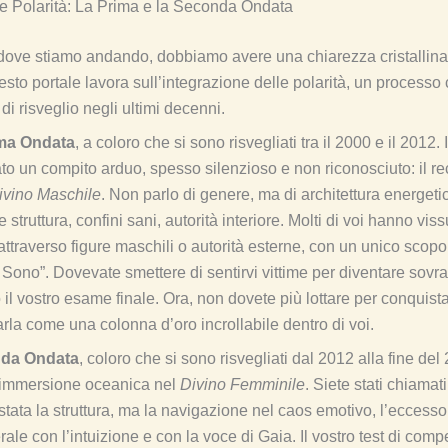
le Polarità: La Prima e la Seconda Ondata
ove stiamo andando, dobbiamo avere una chiarezza cristallina
to portale lavora sull’integrazione delle polarità, un processo
i risveglio negli ultimi decenni.
ma Ondata
, a coloro che si sono risvegliati tra il 2000 e il 2012. 
ato un compito arduo, spesso silenzioso e non riconosciuto: il re
ivino Maschile
. Non parlo di genere, ma di architettura energetic
 struttura, confini sani, autorità interiore. Molti di voi hanno vis
 attraverso figure maschili o autorità esterne, con un unico scop
 Sono”. Dovevate smettere di sentirvi vittime per diventare sovra
to il vostro esame finale. Ora, non dovete più lottare per conquist
arla come una colonna d’oro incrollabile dentro di voi.
da Ondata
, coloro che si sono risvegliati dal 2012 alla fine del 
n’immersione oceanica nel
Divino Femminile
. Siete stati chiamati
stata la struttura, ma la navigazione nel caos emotivo, l’eccesso
le con l’intuizione e con la voce di Gaia. Il vostro test di comp