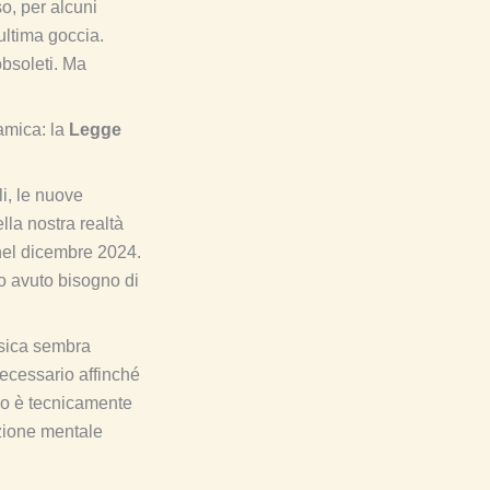
o, per alcuni
ultima goccia.
obsoleti. Ma
amica: la
Legge
li, le nuove
la nostra realtà
 nel dicembre 2024.
no avuto bisogno di
fisica sembra
necessario affinché
rdo è tecnicamente
azione mentale