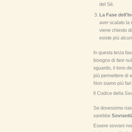
del Sé.
La Fase dell’I
aver scalato la 
viene chiesto di
esiste più alcu
In questa terza fa
bisogno di
fare
nul
sguardo, il tono de
più permettere di 
Non siamo più fari
Il Codice della So
Se dovessimo riass
sarebbe
Sovranit
Essere sovrani non 