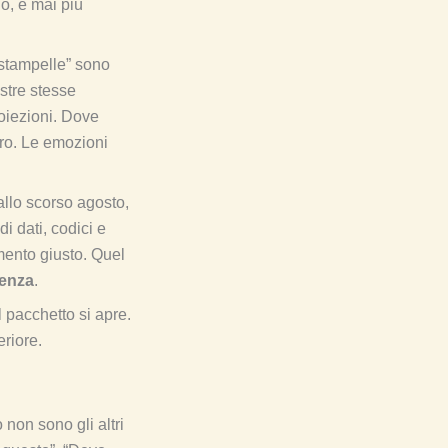
o, e mai più
“stampelle” sono
ostre stesse
roiezioni. Dove
egro. Le emozioni
allo scorso agosto,
 dati, codici e
omento giusto. Quel
enza
.
l pacchetto si apre.
eriore.
non sono gli altri