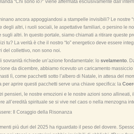
omanda “Chi sono io?” viene affermata esclusivamente dall’intern
inano ancora appoggiandosi a stampelle invisibili? Le nostre 
egli altri, i ruoli sociali, le aspettative familiari, o persino le n
 sugli altri. In questo portale, siamo chiamati a ritirare queste p
nizi tu? La verità è che il nostro “Io” energetico deve essere int
eri del collettivo, non sono noi.
i sovranità richiede un’azione fondamentale: lo
svelamento
. D
ione da dicembre, abbiamo ricevuto un caricamento massiccio di
masti lì, come pacchetti sotto l’albero di Natale, in attesa del m
per aprire questi pacchetti serve una chiave specifica: la
Coer
i pensieri, le nostre emozioni e le nostre azioni sono allineati, i
e all’eredità spirituale se si vive nel caos o nella menzogna int
ssere: Il Coraggio della Risonanza
enti più duri del 2025 ha riguardato il peso del dovere. Spesso 