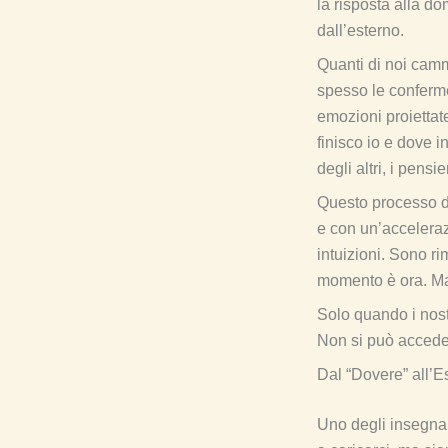
la risposta alla d
dall’esterno.
Quanti di noi camm
spesso le conferme d
emozioni proiettate
finisco io e dove i
degli altri, i pensi
Questo processo d
e con un’acceleraz
intuizioni. Sono ri
momento è ora. Ma 
Solo quando i nostr
Non si può acceder
Dal “Dovere” all’E
Uno degli insegnam