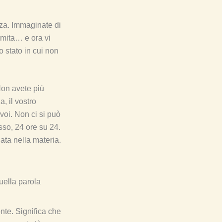
rza. Immaginate di
emita… e ora vi
o stato in cui non
Non avete più
, il vostro
voi. Non ci si può
so, 24 ore su 24.
ata nella materia.
uella parola
onte. Significa che