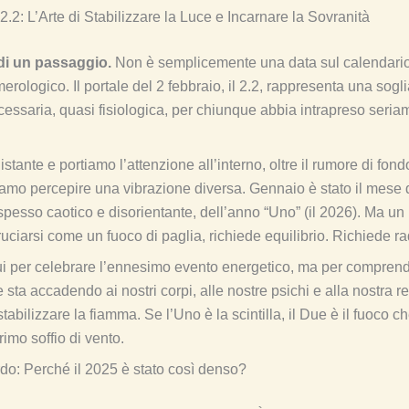
 2.2: L’Arte di Stabilizzare la Luce e Incarnare la Sovranità
di un passaggio.
Non è semplicemente una data sul calendario
ologico. Il portale del 2 febbraio, il 2.2, rappresenta una sogli
cessaria, quasi fisiologica, per chiunque abbia intrapreso ser
stante e portiamo l’attenzione all’interno, oltre il rumore di fond
iamo percepire una vibrazione diversa. Gennaio è stato il mese
 spesso caotico e disorientante, dell’anno “Uno” (il 2026). Ma un 
ciarsi come un fuoco di paglia, richiede equilibrio. Richiede rad
i per celebrare l’ennesimo evento energetico, ma per compren
 sta accadendo ai nostri corpi, alle nostre psichi e alla nostra re
abilizzare la fiamma. Se l’Uno è la scintilla, il Due è il fuoco c
imo soffio di vento.
do: Perché il 2025 è stato così denso?