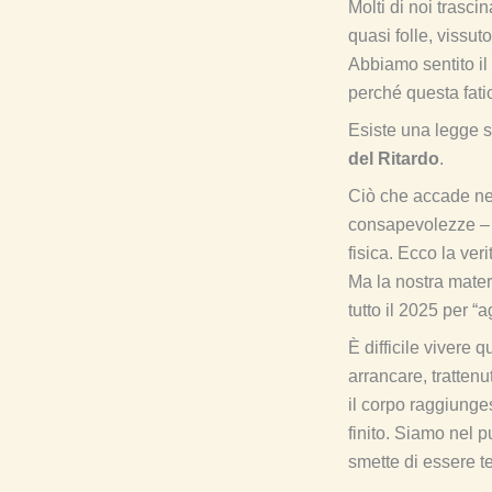
Molti di noi trasc
quasi folle, vissut
Abbiamo sentito il
perché questa fat
Esiste una legge s
del Ritardo
.
Ciò che accade nei 
consapevolezze – i
fisica. Ecco la ve
Ma la nostra mater
tutto il 2025 per “a
È difficile vivere 
arrancare, trattenu
il corpo raggiunges
finito. Siamo nel p
smette di essere te