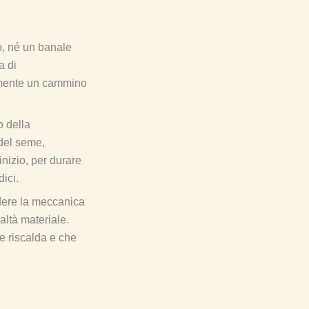
, né un banale
a di
iamente un cammino
o della
 del seme,
inizio, per durare
ici.
dere la meccanica
altà materiale.
he riscalda e che