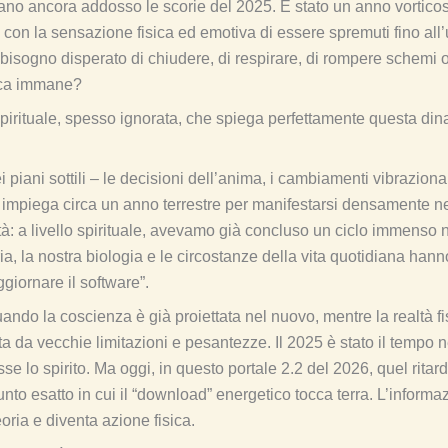
inano ancora addosso le scorie del 2025. È stato un anno vorticos
o con la sensazione fisica ed emotiva di essere spremuti fino all’
 bisogno disperato di chiudere, di respirare, di rompere schemi 
ica immane?
pirituale, spesso ignorata, che spiega perfettamente questa din
piani sottili – le decisioni dell’anima, i cambiamenti vibraziona
mpiega circa un anno terrestre per manifestarsi densamente nel
rità: a livello spirituale, avevamo già concluso un ciclo immenso
ia, la nostra biologia e le circostanze della vita quotidiana han
ggiornare il software”.
quando la coscienza è già proiettata nel nuovo, mentre la realtà 
ta da vecchie limitazioni e pesantezze. Il 2025 è stato il tempo 
se lo spirito. Ma oggi, in questo portale 2.2 del 2026, quel rita
unto esatto in cui il “download” energetico tocca terra. L’inform
oria e diventa azione fisica.