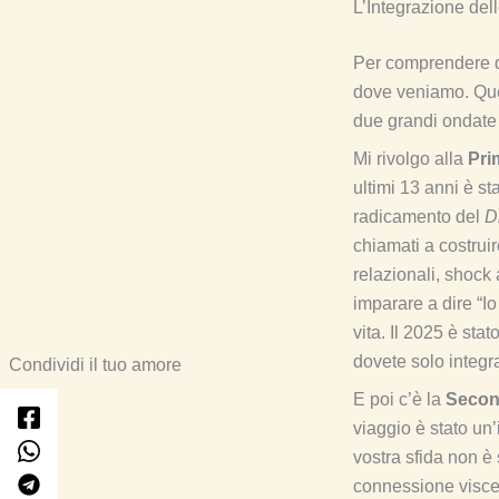
L’Integrazione del
Per comprendere d
dove veniamo. Ques
due grandi ondate d
Mi rivolgo alla
Pri
ultimi 13 anni è st
radicamento del
D
chiamati a costruire
relazionali, shock
imparare a dire “Io
vita. Il 2025 è sta
dovete solo integr
Condividi il tuo amore
E poi c’è la
Secon
viaggio è stato u
vostra sfida non è 
connessione viscera