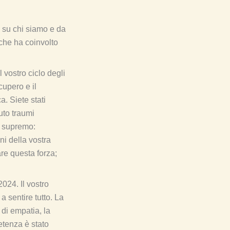
 su chi siamo e da
 che ha coinvolto
Il vostro ciclo degli
cupero e il
a. Siete stati
suto traumi
o supremo:
ni della vostra
are questa forza;
2024. Il vostro
 a sentire tutto. La
 di empatia, la
etenza è stato