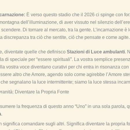
ncarnazione:
È verso questo stadio che il 2026 ci spinge con fo
montagna dell’illuminazione, di aver vissuto nel silenzio dell’er
 scendere. Di tornare al mercato, tra la gente. L’incarnazione è l
na discrepanza tra ciò che sentite, ciò che pensate e come agite.
se, diventate quelle che definisco
Stazioni di Luce ambulanti
. 
la di speciale per “essere spirituali”. La vostra semplice presenza
lla vostra voce diventano curativi per chi entra in risonanza con 
essere altro che Amore, agendo solo come agirebbe l’Amore stes
 che segnalano la luce intermittente; siamo la luce stessa incarn
vranità: Diventare la Propria Fonte
umere la frequenza di questo anno “Uno” in una sola parola, q
à
.
significa comandare sugli altri. Significa diventare la propria f