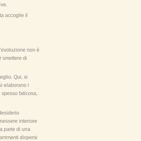
ive.
ta accoglie il
L’evoluzione non è
r smettere di
eglio. Qui, si
si elaborano i
, spesso faticosa,
desiderio
enessere interiore
a parte di una
 frammenti dispersi