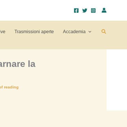
Cerca
ive
Trasmissioni aperte
Accademia
arnare la
of reading