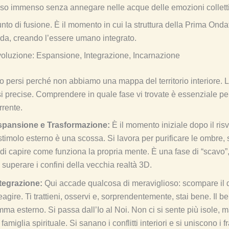
sso immenso senza annegare nelle acque delle emozioni collett
 punto di fusione. È il momento in cui la struttura della Prima Onda
da, creando l’essere umano integrato.
voluzione: Espansione, Integrazione, Incarnazione
 persi perché non abbiamo una mappa del territorio interiore. 
i precise. Comprendere in quale fase vi trovate è essenziale pe
rrente.
Espansione e Trasformazione:
È il momento iniziale dopo il risv
timolo esterno è una scossa. Si lavora per purificare le ombre, 
 di capire come funziona la propria mente. È una fase di “scavo”
 superare i confini della vecchia realtà 3D.
ntegrazione:
Qui accade qualcosa di meraviglioso: scompare il 
agire. Ti trattieni, osservi e, sorprendentemente, stai bene. Il b
ma esterno. Si passa dall’Io al Noi. Non ci si sente più isole, m
famiglia spirituale. Si sanano i conflitti interiori e si uniscono i