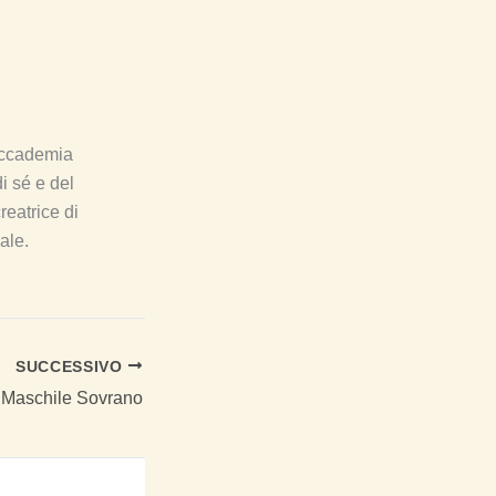
«Accademia
i sé e del
reatrice di
ale.
SUCCESSIVO
l Maschile Sovrano