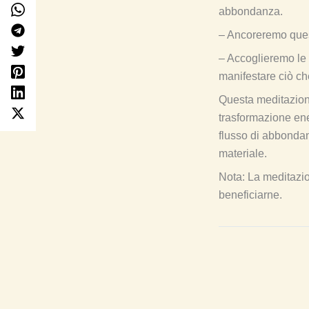
abbondanza.
– Ancoreremo quest
– Accoglieremo le 
manifestare ciò ch
Questa meditazion
trasformazione ener
flusso di abbondan
materiale.
Nota: La meditazion
beneficiarne.