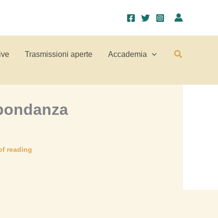
Cerca
ive
Trasmissioni aperte
Accademia
bbondanza
of reading