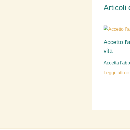
Articoli 
Accetto l
vita
Accetta l'ab
Leggi tutto »