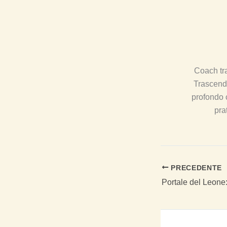
Coach tra
Trascende
profondo c
pra
PRECEDENTE