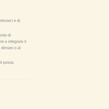
levarci e di
ento di
e e integrare il
l denaro o al
nti possa