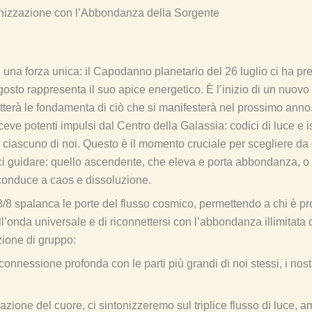
nizzazione con l’Abbondanza della Sorgente
una forza unica: il Capodanno planetario del 26 luglio ci ha prep
osto rappresenta il suo apice energetico. È l’inizio di un nuovo 
tterà le fondamenta di ciò che si manifesterà nel prossimo anno
iceve potenti impulsi dal Centro della Galassia: codici di luce e i
 ciascuno di noi. Questo è il momento cruciale per scegliere da
ci guidare: quello ascendente, che eleva e porta abbondanza, o
conduce a caos e dissoluzione.
e 8/8 spalanca le porte del flusso cosmico, permettendo a chi è p
’onda universale e di riconnettersi con l’abbondanza illimitata 
ione di gruppo:
onnessione profonda con le parti più grandi di noi stessi, i nost
razione del cuore, ci sintonizzeremo sul triplice flusso di luce, 