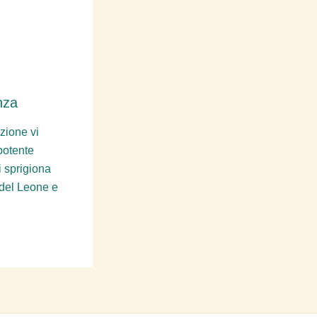
nza
zione vi
potente
i sprigiona
 del Leone e